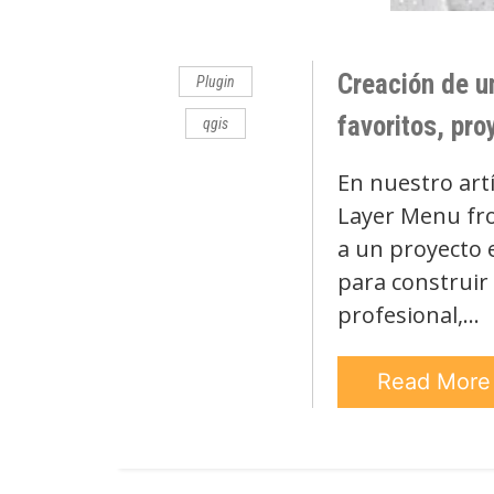
Comments
Creación de un
Plugin
favoritos, pr
qgis
En nuestro art
Layer Menu fro
a un proyecto 
para construir
profesional,…
Read Mor