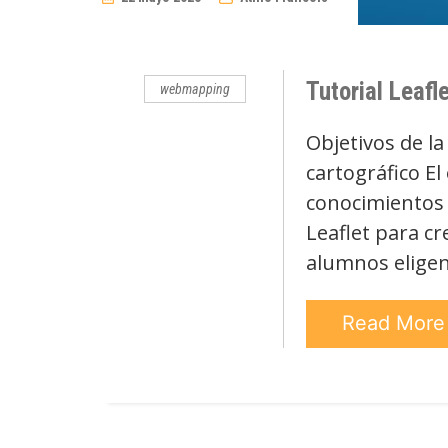
No
Comments
Tutorial Leafl
webmapping
Objetivos de l
cartográfico El 
conocimientos 
Leaflet para c
alumnos elige
Read Mor