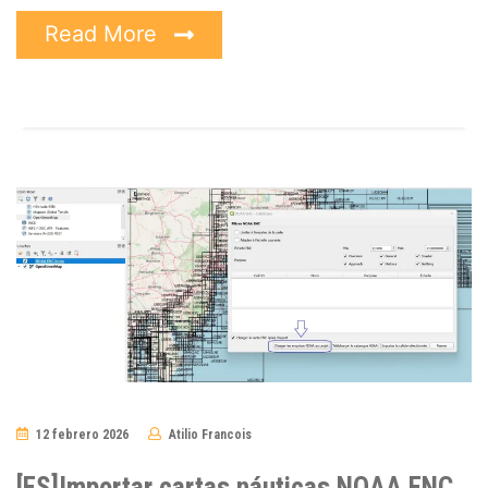
Read More
12 febrero 2026
Atilio Francois
No
Comments
[ES]Importar cartas náuticas NOAA ENC