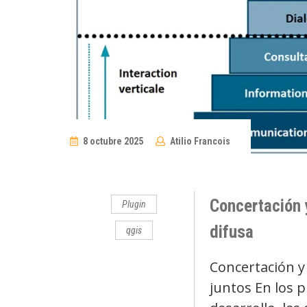
8 octubre 2025
Atilio Francois
No
Comments
Concertación y
Plugin
difusa
qgis
Concertación y
juntos En los p