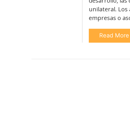
desarrollo, la
unilateral. Los
empresas o aso
Read Mor