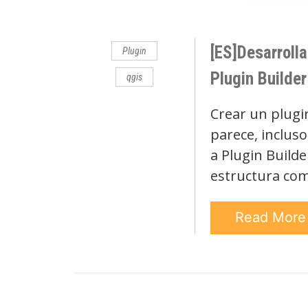
Comments
[ES]Desarrolla
Plugin
Plugin Builder
qgis
Crear un plugi
parece, inclus
a Plugin Builde
estructura com
Read Mor