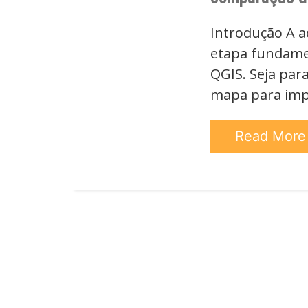
Introdução A a
etapa fundamen
QGIS. Seja par
mapa para imp
Read Mor