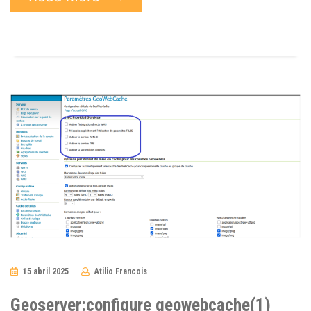
15 abril 2025
Atilio Francois
No
Comments
Geoserver:configure geowebcache(1)