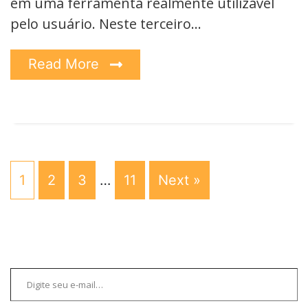
em uma ferramenta realmente utilizável
pelo usuário. Neste terceiro…
Read More
1
2
3
…
11
Next »
Digite seu e-mail…