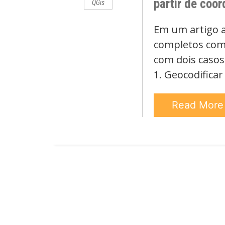
partir de co
QGis
Em um artigo a
completos com
com dois casos
1. Geocodificar
Read Mor