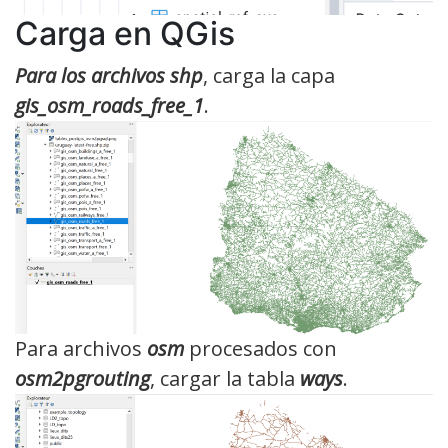
Carga en QGis
Para los archivos shp
, carga la capa
gis_osm_roads_free_1
.
Para archivos
osm
procesados con
osm2pgrouting
, cargar la tabla
ways
.