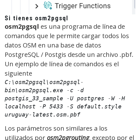
Si tienes osm2pgsql
osm2pgsql
es una programa de línea de
comandos que le permite cargar todos los
datos OSM en una base de datos
PostgreSQL / Postgis desde un archivo .pbf.
Un ejemplo de línea de comandos es el
siguiente
C:\osm2pgsql\osm2pgsql-
bin\osm2pgsql.exe -c -d 
postgis_33_sample -U postgres -W -H 
localhost -P 5433 -S default.style 
uruguay-latest.osm.pbf
Los parámetros son similares a los
utilizados por
osm2pgrouting
, excepto por el