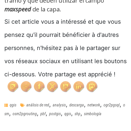
tramo y que deben utilizar el campo
maxspeed
de la capa.
Si cet article vous a intéressé et que vous
pensez qu'il pourrait bénéficier à d'autres
personnes, n'hésitez pas à le partager sur
vos réseaux sociaux en utilisant les boutons
ci-dessous. Votre partage est apprécié !
,
,
,
,
,
qgis
análisis de red
analysis
descarga
network
ogr2pgsql
o
,
,
,
,
,
,
sm
osm2pgrouting
pbf
postgis
qgis
shp
simbología