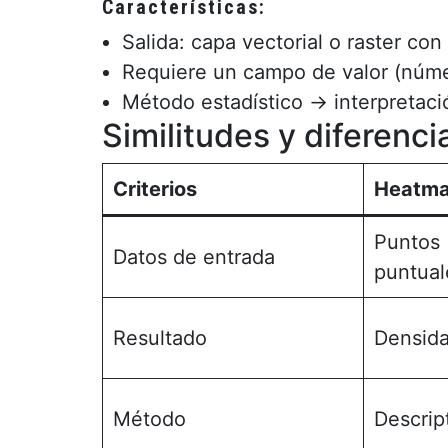
Características:
Salida: capa vectorial o raster con 
Requiere un campo de valor (númer
Método estadístico → interpretac
Similitudes y diferenci
Criterios
Heatm
Puntos 
Datos de entrada
puntual
Resultado
Densida
Método
Descrip