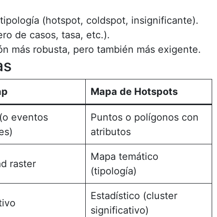
tipología (hotspot, coldspot, insignificante).
o de casos, tasa, etc.).
ión más robusta, pero también más exigente.
as
ap
Mapa de Hotspots
(o eventos
Puntos o polígonos con
es)
atributos
Mapa temático
d raster
(tipología)
Estadístico (cluster
tivo
significativo)