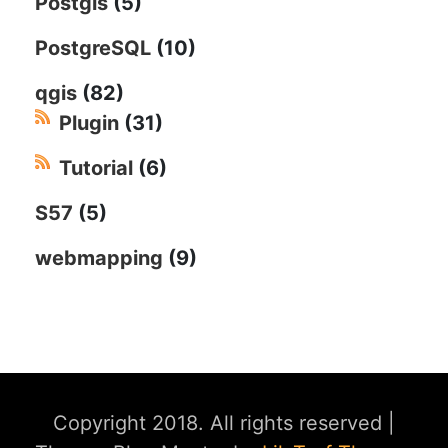
Postgis
(5)
PostgreSQL
(10)
qgis
(82)
Plugin
(31)
Tutorial
(6)
S57
(5)
webmapping
(9)
Copyright 2018. All rights reserved
|