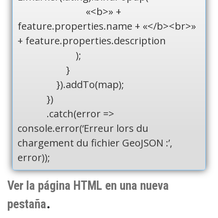
«<b>» +
feature.properties.name + «</b><br>»
+ feature.properties.description
);
}
}).addTo(map);
})
.catch(error =>
console.error(‘Erreur lors du
chargement du fichier GeoJSON :’,
error));
Ver la página HTML en una nueva
.
pestaña