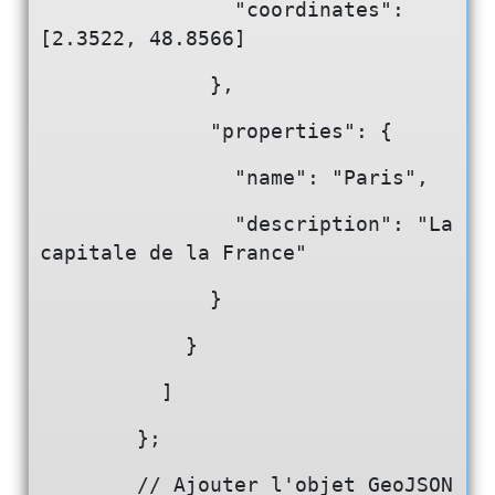
                "coordinates": 
[2.3522, 48.8566]
              },
              "properties": {
                "name": "Paris",
                "description": "La 
capitale de la France"
              }
            }
          ]
        };
        // Ajouter l'objet GeoJSON 