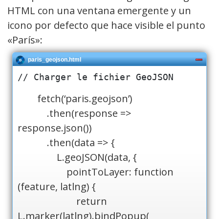
HTML con una ventana emergente y un
icono por defecto que hace visible el punto
«París»:
paris_geojson.html
// Charger le fichier GeoJSON
fetch(‘paris.geojson’)
.then(response =>
response.json())
.then(data => {
L.geoJSON(data, {
pointToLayer: function
(feature, latlng) {
return
L.marker(latlng).bindPopup(