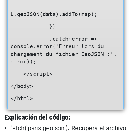
L.geoJSON(data).addTo(map);
            })
            .catch(error => 
console.error('Erreur lors du 
chargement du fichier GeoJSON :', 
error));
    </script>
</body>
</html>
Explicación del código:
fetch(‘paris.geojson’): Recupera el archivo