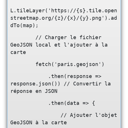
L.tileLayer('https://{s}.tile.open
streetmap.org/{z}/{x}/{y}.png').ad
dTo(map);
        // Charger le fichier 
GeoJSON local et l'ajouter à la 
carte
        fetch('paris.geojson')
            .then(response => 
response.json()) // Convertir la 
réponse en JSON
            .then(data => {
                // Ajouter l'objet 
GeoJSON à la carte