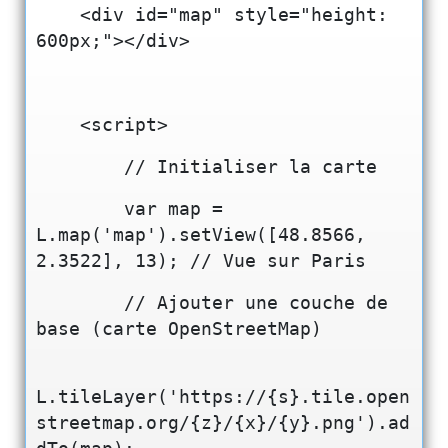
    <div id="map" style="height: 
600px;"></div>
    <script>
        // Initialiser la carte
        var map = 
L.map('map').setView([48.8566, 
2.3522], 13); // Vue sur Paris
        // Ajouter une couche de 
base (carte OpenStreetMap)
L.tileLayer('https://{s}.tile.open
streetmap.org/{z}/{x}/{y}.png').ad