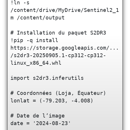
!ln -s 
/content/drive/MyDrive/Sentinel2_1
m /content/output

# Installation du paquet S2DR3

!pip -q install 
https://storage.googleapis.com/...
/s2dr3-20250905.1-cp312-cp312-
linux_x86_64.whl

import s2dr3.inferutils

# Coordonnées (Loja, Équateur)

lonlat = (-79.203, -4.008)

# Date de l’image

date = '2024-08-23'
