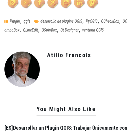
,
,
,
,
Plugin
qgis
desarrollo de plugins QGIS
PyQGIS
QCheckBox
QC
,
,
,
,
omboBox
QLineEdit
QSpinBox
Qt Designer
ventana QGIS
Atilio Francois
You Might Also Like
[ES]Desarrollar un Plugin QGIS: Trabajar Únicamente con