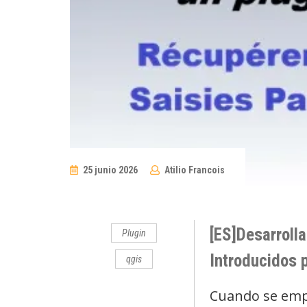
25 junio 2026
Atilio Francois
No
Comments
[ES]Desarrolla
Plugin
Introducidos p
qgis
Cuando se empi