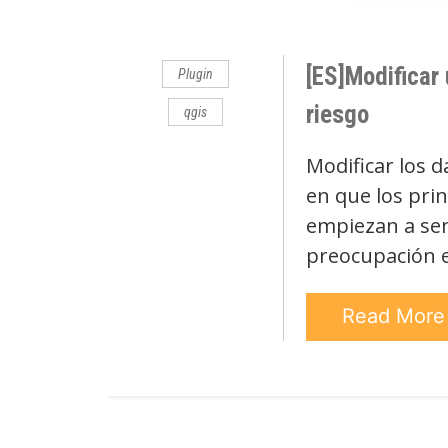
Comments
[ES]Modificar
Plugin
riesgo
qgis
Modificar los 
en que los prin
empiezan a sent
preocupación 
Read Mor