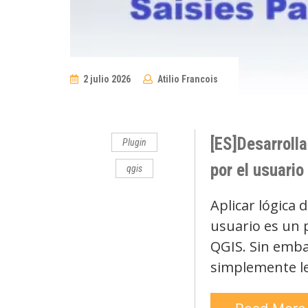
2 julio 2026
Atilio Francois
No
Comments
[ES]Desarrolla
Plugin
por el usuario
qgis
Aplicar lógica 
usuario es un 
QGIS. Sin emba
simplemente le