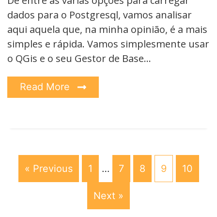
De entre as várias opções para carregar
dados para o Postgresql, vamos analisar
aqui aquela que, na minha opinião, é a mais
simples e rápida. Vamos simplesmente usar
o QGis e o seu Gestor de Base…
Read More
« Previous
1
…
7
8
9
10
Next »