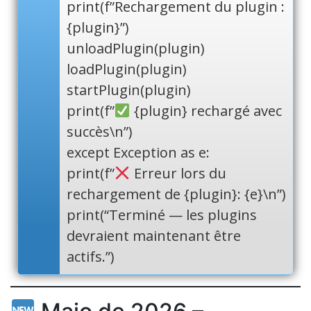
print(f”Rechargement du plugin :
{plugin}”)
unloadPlugin(plugin)
loadPlugin(plugin)
startPlugin(plugin)
print(f”
{plugin} rechargé avec
succès\n”)
except Exception as e:
print(f”
Erreur lors du
rechargement de {plugin}: {e}\n”)
print(“Terminé — les plugins
devraient maintenant être
actifs.”)