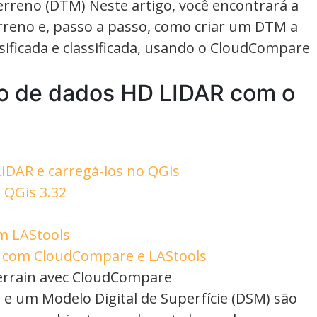
erreno (DTM) Neste artigo, você encontrará a
erreno e, passo a passo, como criar um DTM a
ificada e classificada, usando o CloudCompare
to de dados HD LIDAR com o
IDAR e carregá-los no QGis
 QGis 3.32
m LAStools
S) com CloudCompare e LAStools
errain avec CloudCompare
e um Modelo Digital de Superfície (DSM) são