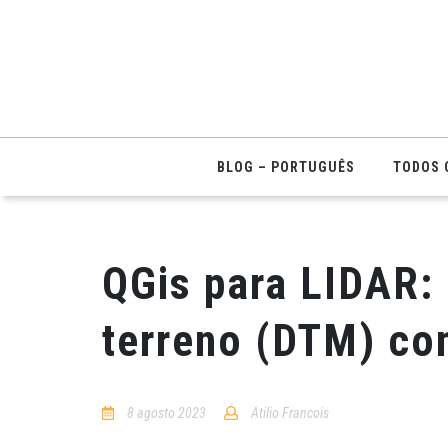
BLOG – PORTUGUÊS
TODOS 
QGis para LIDAR: 
terreno (DTM) c
8 agosto 2023
Atilio Francois
No
Comments