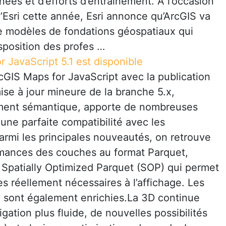
es et d’efforts d’entraînement. A l’occasion
d’Esri cette année, Esri annonce qu’ArcGIS va
e modèles de fondations géospatiaux qui
isposition des profes …
 JavaScript 5.1 est disponible
rcGIS Maps for JavaScript avec la publication
mise à jour mineure de la branche 5.x,
ement sémantique, apporte de nombreuses
 une parfaite compatibilité avec les
armi les principales nouveautés, on retrouve
rmances des couches au format Parquet,
Spatially Optimized Parquet (SOP) qui permet
 réellement nécessaires à l’affichage. Les
te sont également enrichies.La 3D continue
ation plus fluide, de nouvelles possibilités