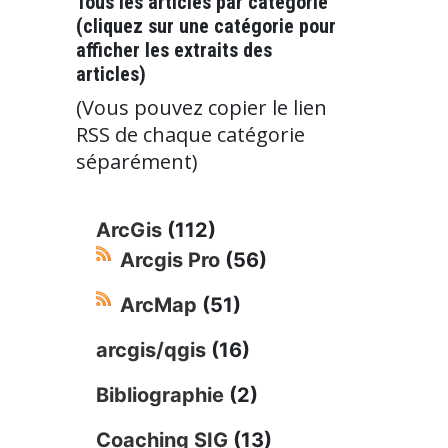
Tous les articles par catégorie
(cliquez sur une catégorie pour
afficher les extraits des
articles)
(Vous pouvez copier le lien
RSS de chaque catégorie
séparément)
ArcGis
(112)
Arcgis Pro
(56)
ArcMap
(51)
arcgis/qgis
(16)
Bibliographie
(2)
Coaching SIG
(13)