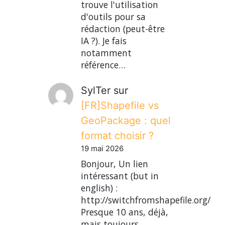
trouve l'utilisation
d'outils pour sa
rédaction (peut-être
IA ?). Je fais
notamment
référence…
SylTer
sur
[FR]Shapefile vs
GeoPackage : quel
format choisir ?
19 mai 2026
Bonjour, Un lien
intéressant (but in
english) :
http://switchfromshapefile.org/
Presque 10 ans, déjà,
mais toujours