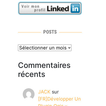
POSTS
posts
Commentaires
récents
JACK
sur
[FR]Développer Un
Plugin Qgis –