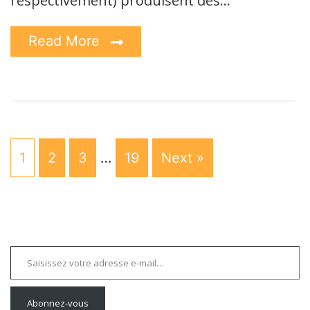
respectivement) produisent des…
Read More
1
2
3
…
19
Next »
Saisissez votre adresse e-mail…
Abonnez-vous