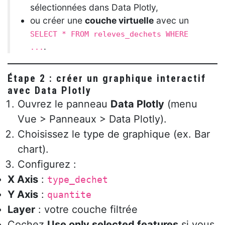
sélectionnées dans Data Plotly,
ou créer une
couche virtuelle
avec un
SELECT * FROM releves_dechets WHERE
.
...
Étape 2 : créer un graphique interactif
avec Data Plotly
Ouvrez le panneau
Data Plotly
(menu
Vue > Panneaux > Data Plotly).
Choisissez le type de graphique (ex. Bar
chart).
Configurez :
X Axis
:
type_dechet
Y Axis
:
quantite
Layer
: votre couche filtrée
Cochez
Use only selected features
si vous