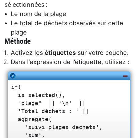
sélectionnées :
Le nom de la plage
Le total de déchets observés sur cette
plage
Méthode
Activez les
étiquettes
sur votre couche.
Dans l’expression de l’étiquette, utilisez :
if(

  is_selected(),

  "plage"  || '\n'  ||  

  'Total déchets : ' || 

  aggregate(

    'suivi_plages_dechets',

    'sum',
