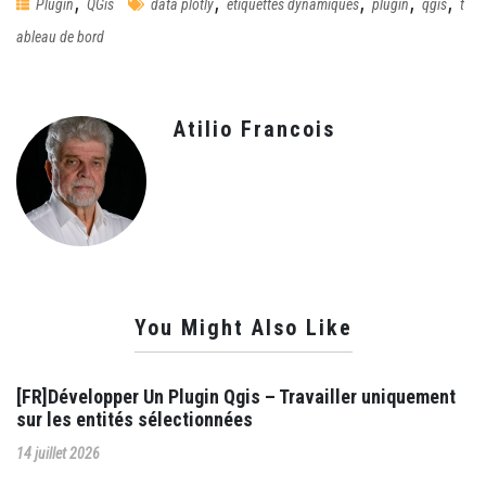
,
,
,
,
,
Plugin
QGis
data plotly
étiquettes dynamiques
plugin
qgis
t
ableau de bord
Atilio Francois
You Might Also Like
[FR]Développer Un Plugin Qgis – Travailler uniquement
sur les entités sélectionnées
14 juillet 2026