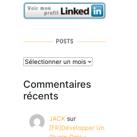
POSTS
posts
Commentaires
récents
JACK
sur
[FR]Développer Un
Plugin Qgis –