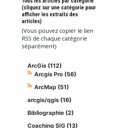
Tous les articles par catégorie
(cliquez sur une catégorie pour
afficher les extraits des
articles)
(Vous pouvez copier le lien
RSS de chaque catégorie
séparément)
ArcGis
(112)
Arcgis Pro
(56)
ArcMap
(51)
arcgis/qgis
(16)
Bibliographie
(2)
Coaching SIG
(13)