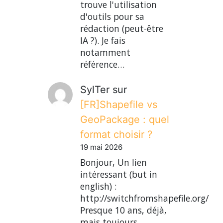
trouve l'utilisation
d'outils pour sa
rédaction (peut-être
IA ?). Je fais
notamment
référence…
SylTer
sur
[FR]Shapefile vs
GeoPackage : quel
format choisir ?
19 mai 2026
Bonjour, Un lien
intéressant (but in
english) :
http://switchfromshapefile.org/
Presque 10 ans, déjà,
mais toujours