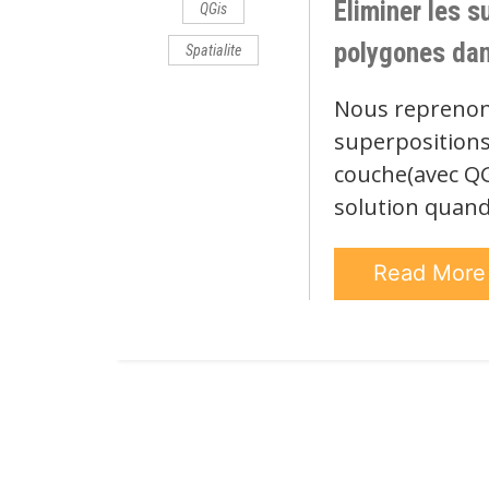
Éliminer les s
QGis
polygones da
Spatialite
Nous reprenons 
superpositions
couche(avec QG
solution quand
Read Mor