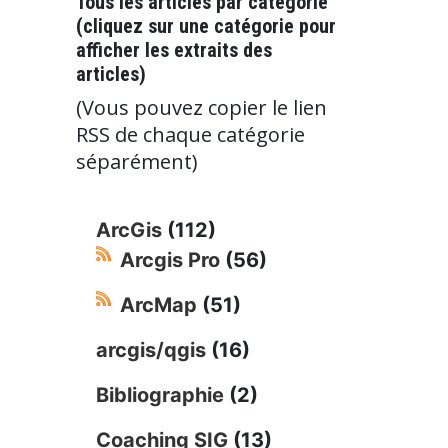
Tous les articles par catégorie
(cliquez sur une catégorie pour
afficher les extraits des
articles)
(Vous pouvez copier le lien
RSS de chaque catégorie
séparément)
ArcGis
(112)
Arcgis Pro
(56)
ArcMap
(51)
arcgis/qgis
(16)
Bibliographie
(2)
Coaching SIG
(13)