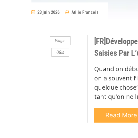
23 juin 2026
Atilio Francois
No
Comments
[FR]Développe
Plugin
Saisies Par L’
QGis
Quand on débu
on a souvent l
quelque chose” 
tant qu’on ne l
Read Mor