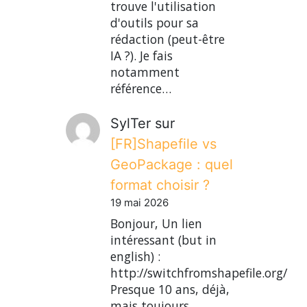
trouve l'utilisation
d'outils pour sa
rédaction (peut-être
IA ?). Je fais
notamment
référence…
SylTer
sur
[FR]Shapefile vs
GeoPackage : quel
format choisir ?
19 mai 2026
Bonjour, Un lien
intéressant (but in
english) :
http://switchfromshapefile.org/
Presque 10 ans, déjà,
mais toujours