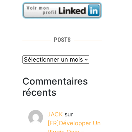
POSTS
posts
Commentaires
récents
JACK
sur
[FR]Développer Un
Plugin Qgis –