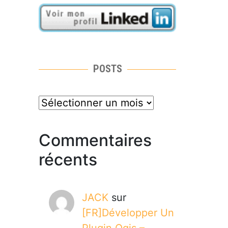
POSTS
posts
Commentaires
récents
JACK
sur
[FR]Développer Un
Plugin Qgis –