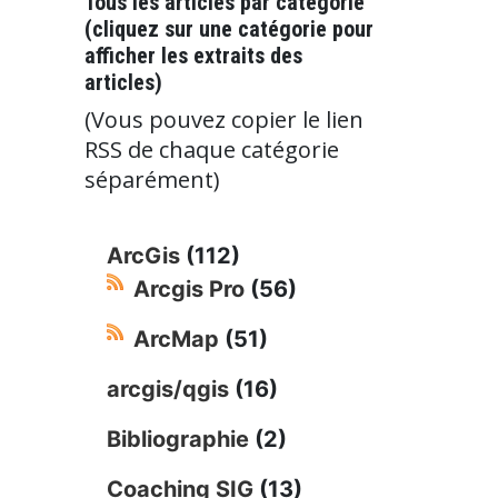
Tous les articles par catégorie
(cliquez sur une catégorie pour
afficher les extraits des
articles)
(Vous pouvez copier le lien
RSS de chaque catégorie
séparément)
ArcGis
(112)
Arcgis Pro
(56)
ArcMap
(51)
arcgis/qgis
(16)
Bibliographie
(2)
Coaching SIG
(13)