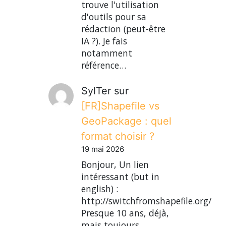
trouve l'utilisation
d'outils pour sa
rédaction (peut-être
IA ?). Je fais
notamment
référence…
SylTer
sur
[FR]Shapefile vs
GeoPackage : quel
format choisir ?
19 mai 2026
Bonjour, Un lien
intéressant (but in
english) :
http://switchfromshapefile.org/
Presque 10 ans, déjà,
mais toujours