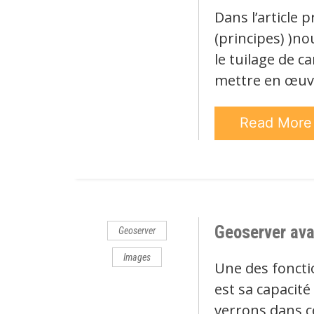
Dans l’article 
(principes) )no
le tuilage de c
mettre en œuvr
Read Mor
Geoserver avan
Geoserver
Images
Une des foncti
est sa capacit
verrons dans c