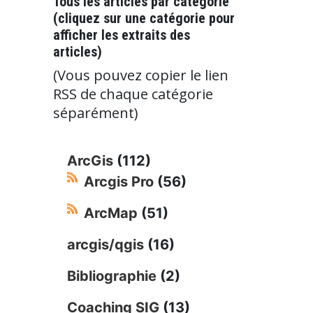
Tous les articles par catégorie
(cliquez sur une catégorie pour
afficher les extraits des
articles)
(Vous pouvez copier le lien
RSS de chaque catégorie
séparément)
ArcGis
(112)
Arcgis Pro
(56)
ArcMap
(51)
arcgis/qgis
(16)
Bibliographie
(2)
Coaching SIG
(13)