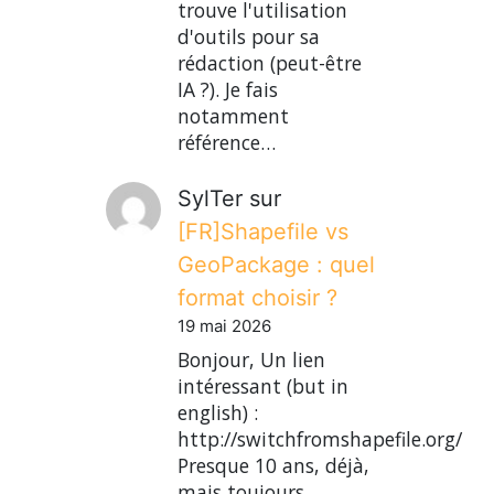
trouve l'utilisation
d'outils pour sa
rédaction (peut-être
IA ?). Je fais
notamment
référence…
SylTer
sur
[FR]Shapefile vs
GeoPackage : quel
format choisir ?
19 mai 2026
Bonjour, Un lien
intéressant (but in
english) :
http://switchfromshapefile.org/
Presque 10 ans, déjà,
mais toujours