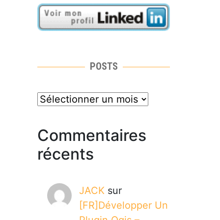
POSTS
posts
Commentaires
récents
JACK
sur
[FR]Développer Un
Plugin Qgis –