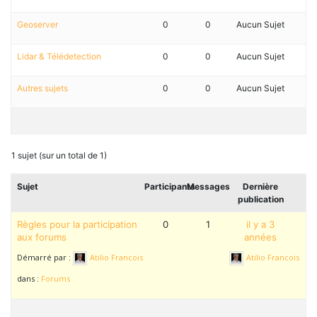
Geoserver
0
0
Aucun Sujet
Lidar & Télédetection
0
0
Aucun Sujet
Autres sujets
0
0
Aucun Sujet
1 sujet (sur un total de 1)
Sujet
Participants
Messages
Dernière
publication
Règles pour la participation
0
1
il y a 3
aux forums
années
Démarré par :
Atilio Francois
Atilio Francois
dans :
Forums