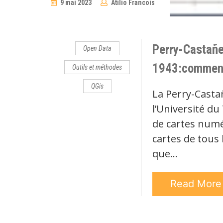
9 mai 2023
Atilio Francois
1
Comment
Perry-Castañe
Open Data
1943:comment
Outils et méthodes
QGis
La Perry-Casta
l’Université du
de cartes numé
cartes de tous 
que…
Read Mor