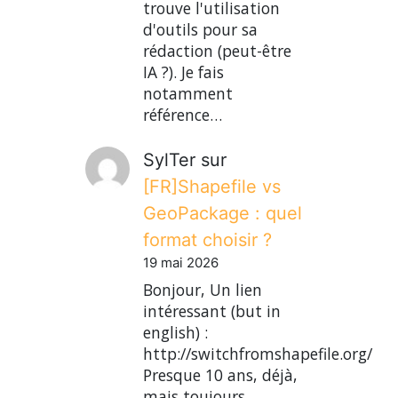
trouve l'utilisation
d'outils pour sa
rédaction (peut-être
IA ?). Je fais
notamment
référence…
SylTer
sur
[FR]Shapefile vs
GeoPackage : quel
format choisir ?
19 mai 2026
Bonjour, Un lien
intéressant (but in
english) :
http://switchfromshapefile.org/
Presque 10 ans, déjà,
mais toujours