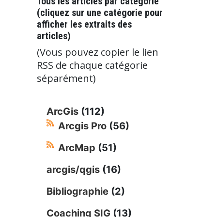
Tous les articles par catégorie
(cliquez sur une catégorie pour
afficher les extraits des
articles)
(Vous pouvez copier le lien
RSS de chaque catégorie
séparément)
ArcGis
(112)
Arcgis Pro
(56)
ArcMap
(51)
arcgis/qgis
(16)
Bibliographie
(2)
Coaching SIG
(13)