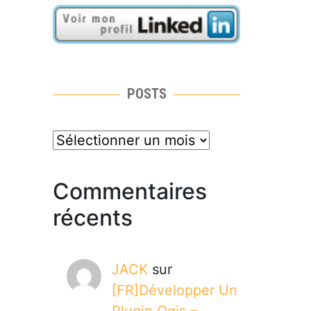
POSTS
posts
Commentaires
récents
JACK
sur
[FR]Développer Un
Plugin Qgis –