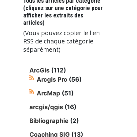
Tous les articles par catégorie
(cliquez sur une catégorie pour
afficher les extraits des
articles)
(Vous pouvez copier le lien
RSS de chaque catégorie
séparément)
ArcGis
(112)
Arcgis Pro
(56)
ArcMap
(51)
arcgis/qgis
(16)
Bibliographie
(2)
Coaching SIG
(13)