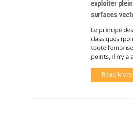
exploiter plei
surfaces vect
Le principe de
classiques (poi
toute l’emprise
points, il n’y 
Read Mor