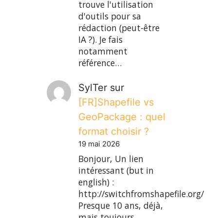
trouve l'utilisation
d'outils pour sa
rédaction (peut-être
IA ?). Je fais
notamment
référence…
SylTer
sur
[FR]Shapefile vs
GeoPackage : quel
format choisir ?
19 mai 2026
Bonjour, Un lien
intéressant (but in
english) :
http://switchfromshapefile.org/
Presque 10 ans, déjà,
mais toujours