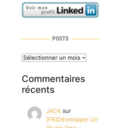
POSTS
posts
Commentaires
récents
JACK
sur
[FR]Développer Un
Plugin Qgis –