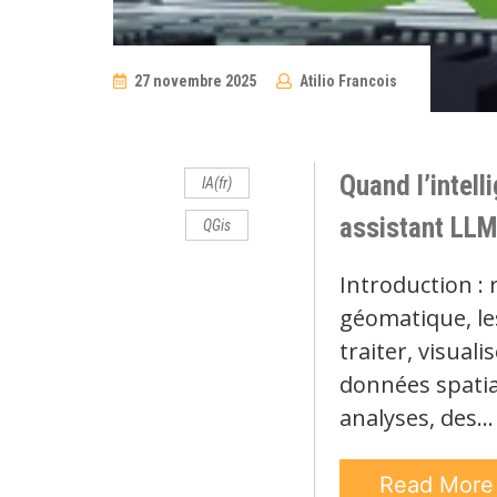
27 novembre 2025
Atilio Francois
No
Comments
Quand l’intell
IA(fr)
assistant LLM
QGis
Introduction : 
géomatique, le
traiter, visual
données spatial
analyses, des…
Read Mor