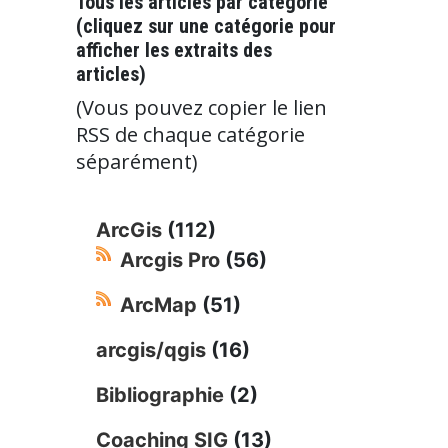
Tous les articles par catégorie
(cliquez sur une catégorie pour
afficher les extraits des
articles)
(Vous pouvez copier le lien
RSS de chaque catégorie
séparément)
ArcGis
(112)
Arcgis Pro
(56)
ArcMap
(51)
arcgis/qgis
(16)
Bibliographie
(2)
Coaching SIG
(13)