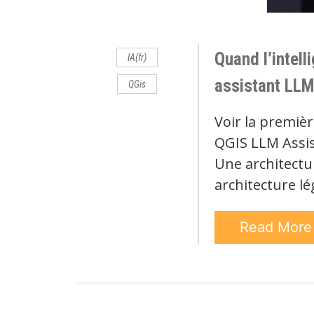
Comments
Quand l’intell
IA(fr)
assistant LLM
QGis
Voir la premièr
QGIS LLM Assis
Une architectu
architecture l
Read Mor