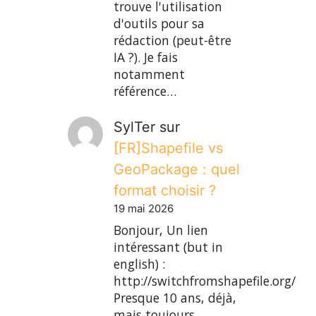
trouve l'utilisation
d'outils pour sa
rédaction (peut-être
IA ?). Je fais
notamment
référence…
SylTer
sur
[FR]Shapefile vs
GeoPackage : quel
format choisir ?
19 mai 2026
Bonjour, Un lien
intéressant (but in
english) :
http://switchfromshapefile.org/
Presque 10 ans, déjà,
mais toujours