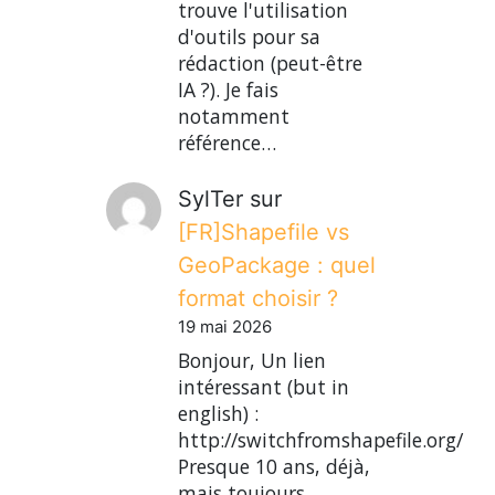
trouve l'utilisation
d'outils pour sa
rédaction (peut-être
IA ?). Je fais
notamment
référence…
SylTer
sur
[FR]Shapefile vs
GeoPackage : quel
format choisir ?
19 mai 2026
Bonjour, Un lien
intéressant (but in
english) :
http://switchfromshapefile.org/
Presque 10 ans, déjà,
mais toujours