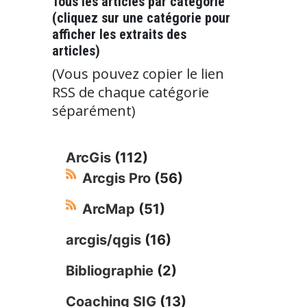
Tous les articles par catégorie
(cliquez sur une catégorie pour
afficher les extraits des
articles)
(Vous pouvez copier le lien
RSS de chaque catégorie
séparément)
ArcGis
(112)
Arcgis Pro
(56)
ArcMap
(51)
arcgis/qgis
(16)
Bibliographie
(2)
Coaching SIG
(13)