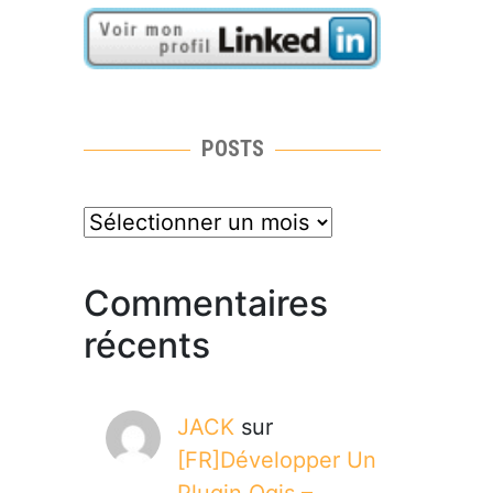
POSTS
posts
Commentaires
récents
JACK
sur
[FR]Développer Un
Plugin Qgis –