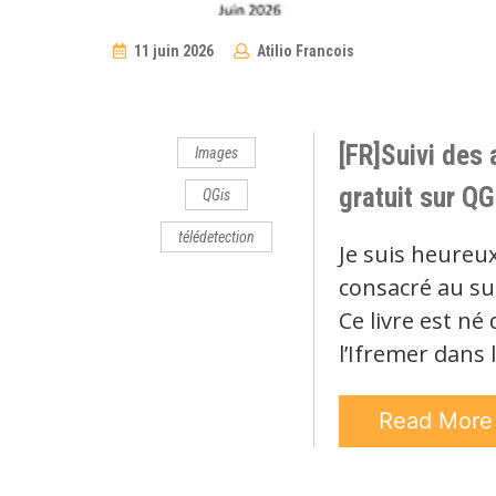
11 juin 2026
Atilio Francois
No
Comments
[FR]Suivi des 
Images
gratuit sur QG
QGis
télédetection
Je suis heureu
consacré au sui
Ce livre est né
l’Ifremer dans 
Read Mor