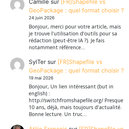
Camille
sur
[FR]Shapefile vs
GeoPackage : quel format choisir ?
24 juin 2026
Bonjour, merci pour votre article, mais
je trouve l'utilisation d'outils pour sa
rédaction (peut-être IA ?). Je fais
notamment référence…
SylTer
sur
[FR]Shapefile vs
GeoPackage : quel format choisir ?
19 mai 2026
Bonjour, Un lien intéressant (but in
english) :
http://switchfromshapefile.org/ Presque
10 ans, déjà, mais toujours d'actualité.
Bonne lecture. Un truc…
Atilio Francois
sur
[FR]Shapefile vs