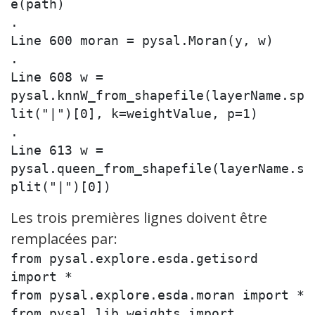
e(path)

.

Line 600 moran = pysal.Moran(y, w)

.

Line 608 w = 
pysal.knnW_from_shapefile(layerName.sp
lit("|")[0], k=weightValue, p=1)

.

Line 613 w = 
pysal.queen_from_shapefile(layerName.s
plit("|")[0])
Les trois premières lignes doivent être
remplacées par:
from pysal.explore.esda.getisord 
import *

from pysal.explore.esda.moran import *

from pysal.lib.weights import 