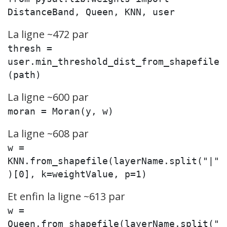
DistanceBand, Queen, KNN, user
La ligne ~472 par
thresh = 
user.min_threshold_dist_from_shapefile
(path)
La ligne ~600 par
moran = Moran(y, w)
La ligne ~608 par
w = 
KNN.from_shapefile(layerName.split("|"
)[0], k=weightValue, p=1)
Et enfin la ligne ~613 par
w = 
Queen.from_shapefile(layerName.split("