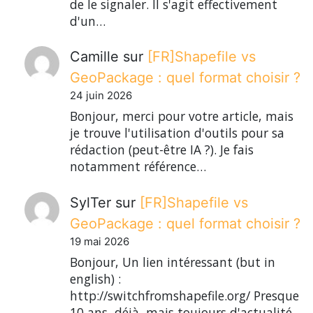
de le signaler. Il s'agit effectivement
d'un…
Camille
sur
[FR]Shapefile vs
GeoPackage : quel format choisir ?
24 juin 2026
Bonjour, merci pour votre article, mais
je trouve l'utilisation d'outils pour sa
rédaction (peut-être IA ?). Je fais
notamment référence…
SylTer
sur
[FR]Shapefile vs
GeoPackage : quel format choisir ?
19 mai 2026
Bonjour, Un lien intéressant (but in
english) :
http://switchfromshapefile.org/ Presque
10 ans, déjà, mais toujours d'actualité.