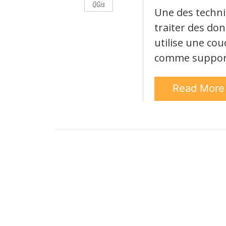
QGis
Une des techni
traiter des don
utilise une co
comme support
Read Mor