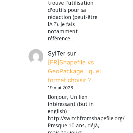
trouve l'utilisation
d'outils pour sa
rédaction (peut-être
IA ?). Je fais
notamment
référence…
SylTer
sur
[FR]Shapefile vs
GeoPackage : quel
format choisir ?
19 mai 2026
Bonjour, Un lien
intéressant (but in
english) :
http://switchfromshapefile.org/
Presque 10 ans, déjà,
mais toujours