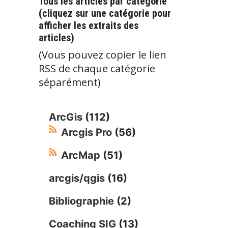
Tous les articles par catégorie
(cliquez sur une catégorie pour
afficher les extraits des
articles)
(Vous pouvez copier le lien
RSS de chaque catégorie
séparément)
ArcGis
(112)
Arcgis Pro
(56)
ArcMap
(51)
arcgis/qgis
(16)
Bibliographie
(2)
Coaching SIG
(13)