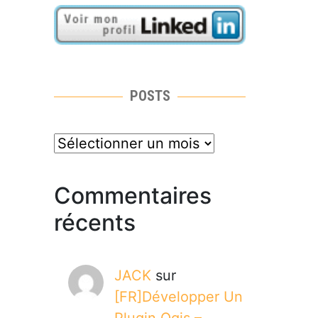
POSTS
posts
Commentaires
récents
JACK
sur
[FR]Développer Un
Plugin Qgis –