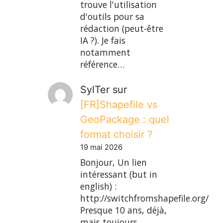
trouve l'utilisation
d'outils pour sa
rédaction (peut-être
IA ?). Je fais
notamment
référence…
SylTer
sur
[FR]Shapefile vs
GeoPackage : quel
format choisir ?
19 mai 2026
Bonjour, Un lien
intéressant (but in
english) :
http://switchfromshapefile.org/
Presque 10 ans, déjà,
mais toujours