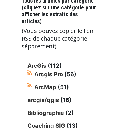
Tous les articles par catégorie
(cliquez sur une catégorie pour
afficher les extraits des
articles)
(Vous pouvez copier le lien
RSS de chaque catégorie
séparément)
ArcGis
(112)
Arcgis Pro
(56)
ArcMap
(51)
arcgis/qgis
(16)
Bibliographie
(2)
Coaching SIG
(13)