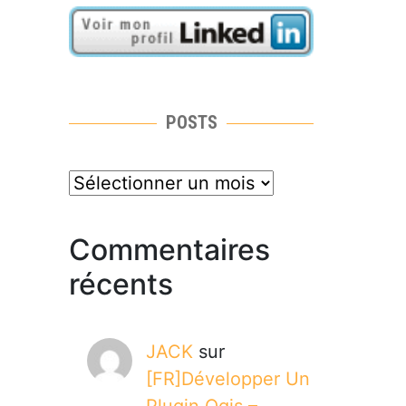
POSTS
posts
Commentaires
récents
JACK
sur
[FR]Développer Un
Plugin Qgis –