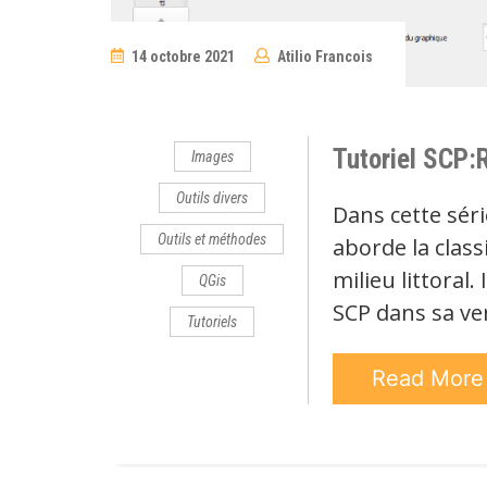
14 octobre 2021
Atilio Francois
1
Comment
Tutoriel SCP:R
Images
Outils divers
Dans cette séri
Outils et méthodes
aborde la class
milieu littoral.
QGis
SCP dans sa ver
Tutoriels
Read Mor