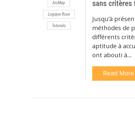
sans critères 
ArcMap
Logique floue
Jusqu’à présent
Tutoriels
méthodes de p
différents crit
aptitude à accu
ont abouti à…
Read Mor