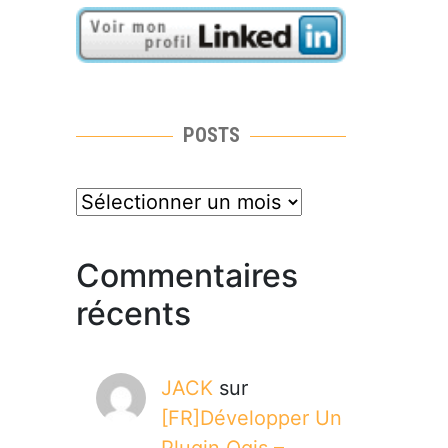
POSTS
posts
Commentaires
récents
JACK
sur
[FR]Développer Un
Plugin Qgis –