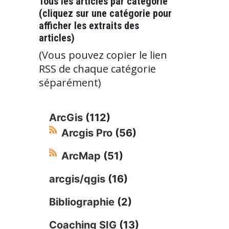
Tous les articles par catégorie
(cliquez sur une catégorie pour
afficher les extraits des
articles)
(Vous pouvez copier le lien
RSS de chaque catégorie
séparément)
ArcGis
(112)
Arcgis Pro
(56)
ArcMap
(51)
arcgis/qgis
(16)
Bibliographie
(2)
Coaching SIG
(13)