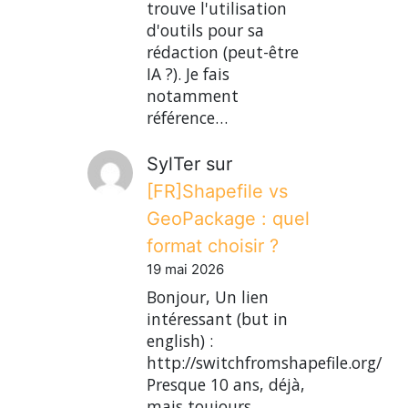
trouve l'utilisation
d'outils pour sa
rédaction (peut-être
IA ?). Je fais
notamment
référence…
SylTer
sur
[FR]Shapefile vs
GeoPackage : quel
format choisir ?
19 mai 2026
Bonjour, Un lien
intéressant (but in
english) :
http://switchfromshapefile.org/
Presque 10 ans, déjà,
mais toujours