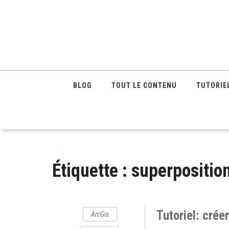
BLOG
TOUT LE CONTENU
TUTORIE
Étiquette :
superpositio
Tutoriel: crée
ArcGis