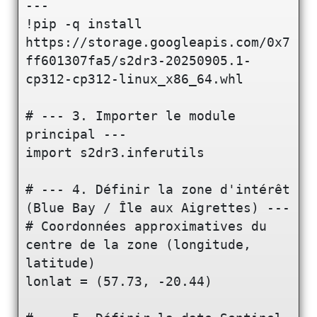
---

!pip -q install 
https://storage.googleapis.com/0x7
ff601307fa5/s2dr3-20250905.1-
cp312-cp312-linux_x86_64.whl

# --- 3. Importer le module 
principal ---

import s2dr3.inferutils

# --- 4. Définir la zone d'intérêt 
(Blue Bay / Île aux Aigrettes) ---

# Coordonnées approximatives du 
centre de la zone (longitude, 
latitude)

lonlat = (57.73, -20.44)
