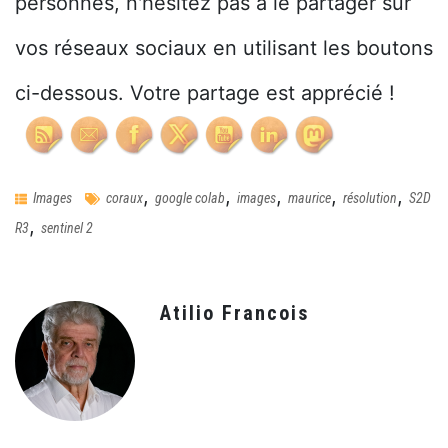
personnes, n'hésitez pas à le partager sur
vos réseaux sociaux en utilisant les boutons
ci-dessous. Votre partage est apprécié !
,
,
,
,
,
Images
coraux
google colab
images
maurice
résolution
S2D
,
R3
sentinel 2
Atilio Francois