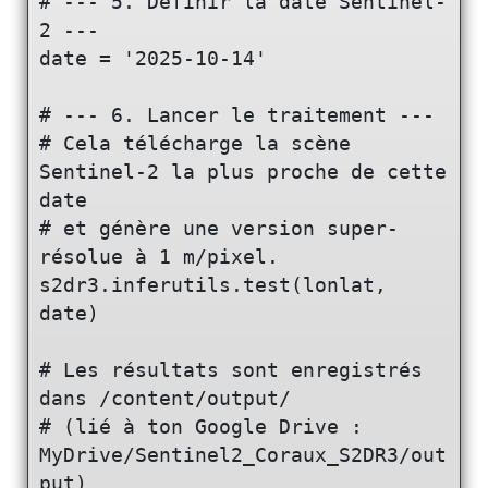
# --- 5. Définir la date Sentinel-
2 ---

date = '2025-10-14'

# --- 6. Lancer le traitement ---

# Cela télécharge la scène 
Sentinel-2 la plus proche de cette 
date

# et génère une version super-
résolue à 1 m/pixel.

s2dr3.inferutils.test(lonlat, 
date)

# Les résultats sont enregistrés 
dans /content/output/

# (lié à ton Google Drive : 
MyDrive/Sentinel2_Coraux_S2DR3/out
put)