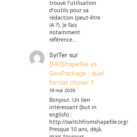
trouve l'utilisation
d'outils pour sa
rédaction (peut-être
IA ?). Je fais
notamment
référence…
SylTer
sur
[FR]Shapefile vs
GeoPackage : quel
format choisir ?
19 mai 2026
Bonjour, Un lien
intéressant (but in
english) :
http://switchfromshapefile.org/
Presque 10 ans, déjà,
mais toujours