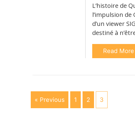
L’histoire de 
l’impulsion de
d’un viewer SIG
destiné à n’êtr
Read Mor
« Previous
1
2
3