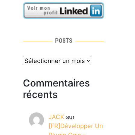
POSTS
posts
Commentaires
récents
JACK
sur
[FR]Développer Un
Plugin Qgis –