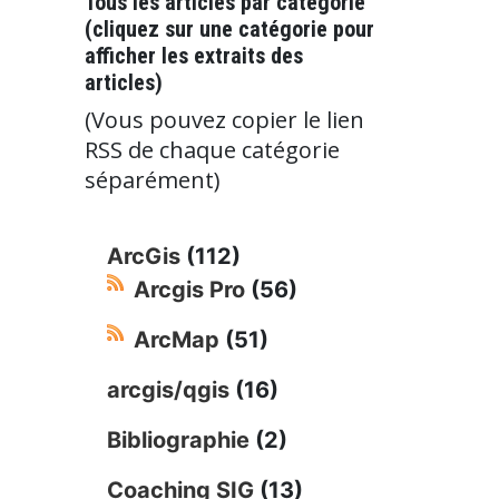
Tous les articles par catégorie
(cliquez sur une catégorie pour
afficher les extraits des
articles)
(Vous pouvez copier le lien
RSS de chaque catégorie
séparément)
ArcGis
(112)
Arcgis Pro
(56)
ArcMap
(51)
arcgis/qgis
(16)
Bibliographie
(2)
Coaching SIG
(13)