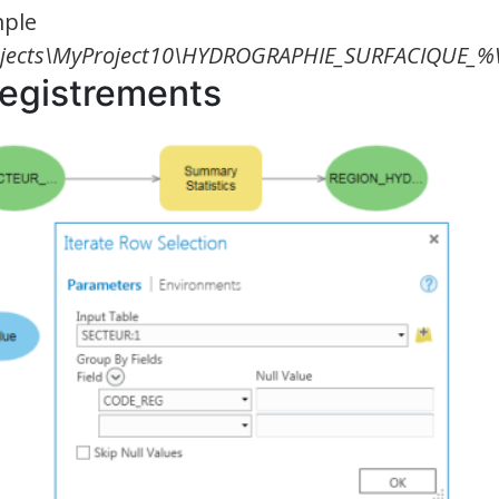
mple
ojects\MyProject10\HYDROGRAPHIE_SURFACIQUE_%
nregistrements