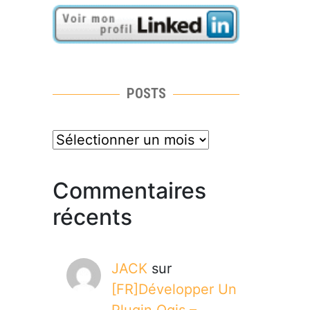
POSTS
posts
Commentaires
récents
JACK
sur
[FR]Développer Un
Plugin Qgis –