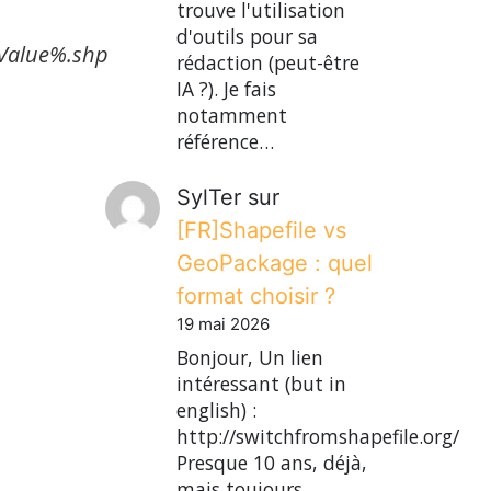
trouve l'utilisation
d'outils pour sa
Value%.shp
rédaction (peut-être
IA ?). Je fais
notamment
référence…
SylTer
sur
[FR]Shapefile vs
GeoPackage : quel
format choisir ?
19 mai 2026
Bonjour, Un lien
intéressant (but in
english) :
http://switchfromshapefile.org/
Presque 10 ans, déjà,
mais toujours