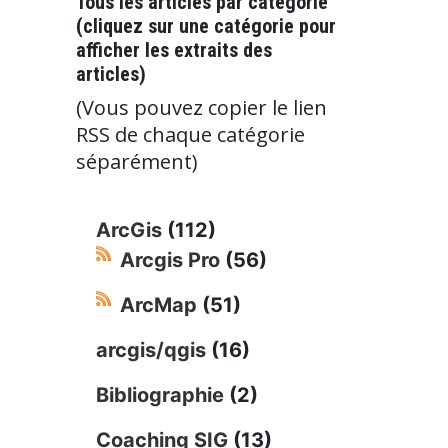
Tous les articles par catégorie
(cliquez sur une catégorie pour
afficher les extraits des
articles)
(Vous pouvez copier le lien
RSS de chaque catégorie
séparément)
ArcGis
(112)
Arcgis Pro
(56)
ArcMap
(51)
arcgis/qgis
(16)
Bibliographie
(2)
Coaching SIG
(13)