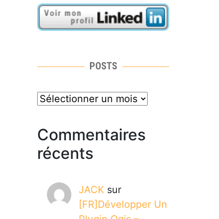
POSTS
posts
Commentaires
récents
JACK
sur
[FR]Développer Un
Plugin Qgis –