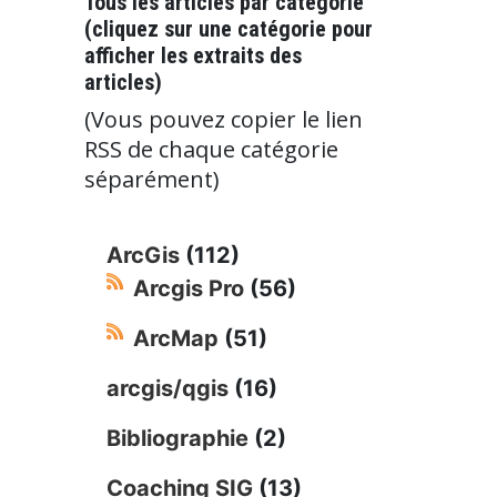
Tous les articles par catégorie
(cliquez sur une catégorie pour
afficher les extraits des
articles)
(Vous pouvez copier le lien
RSS de chaque catégorie
séparément)
ArcGis
(112)
Arcgis Pro
(56)
ArcMap
(51)
arcgis/qgis
(16)
Bibliographie
(2)
Coaching SIG
(13)