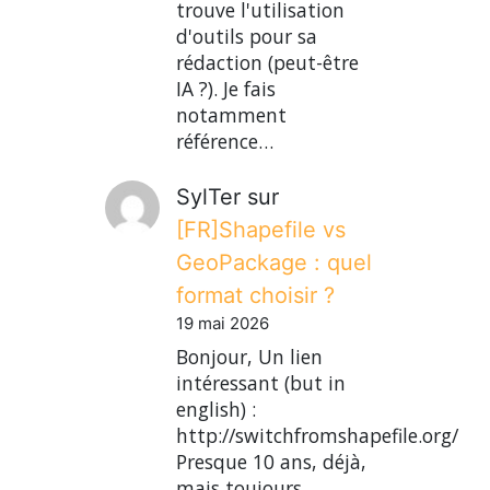
trouve l'utilisation
d'outils pour sa
rédaction (peut-être
IA ?). Je fais
notamment
référence…
SylTer
sur
[FR]Shapefile vs
GeoPackage : quel
format choisir ?
19 mai 2026
Bonjour, Un lien
intéressant (but in
english) :
http://switchfromshapefile.org/
Presque 10 ans, déjà,
mais toujours