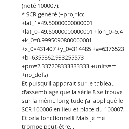
(noté 100007):
* SCR généré (+proj=lcc
+lat_1=49.50000000000001
+lat_0=49.50000000000001 +lon_0=5.4
+k_0=0.9995090800000001
+x_0=431407 +y_0=314485 +a=6376523
+b=6355862.933255573
+pm=2.337208333333333 +units=m
+no_defs)
Et puisqu’il apparait sur le tableau
d’assemblage que la série 8 se trouve
sur la même longitude j’ai appliqué le
SCR 100006 en lieu et place du 100007.
Et cela fonctionne!!! Mais je me
trompe peut-être…