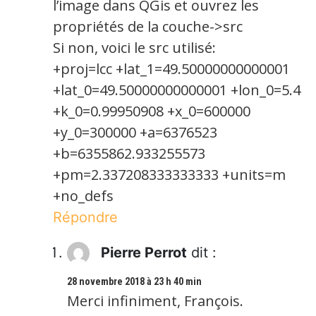
l’image dans QGis et ouvrez les
propriétés de la couche->src
Si non, voici le src utilisé:
+proj=lcc +lat_1=49.50000000000001
+lat_0=49.50000000000001 +lon_0=5.4
+k_0=0.99950908 +x_0=600000
+y_0=300000 +a=6376523
+b=6355862.933255573
+pm=2.337208333333333 +units=m
+no_defs
Répondre
Pierre Perrot
dit :
28 novembre 2018 à 23 h 40 min
Merci infiniment, François.