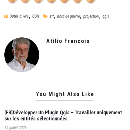
,
,
,
,
Outils divers
QGis
atf
nord de guerre
projection
qgis
Atilio Francois
You Might Also Like
[FR]Développer Un Plugin Qgis – Travailler uniquement
sur les entités sélectionnées
14 juillet 2026