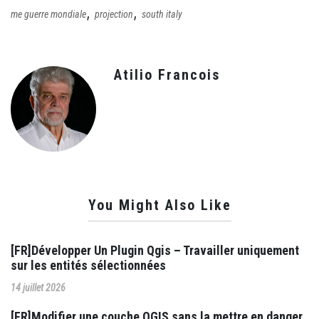
,
,
me guerre mondiale
projection
south italy
Atilio Francois
You Might Also Like
[FR]Développer Un Plugin Qgis – Travailler uniquement
sur les entités sélectionnées
14 juillet 2026
[FR]Modifier une couche QGIS sans la mettre en danger