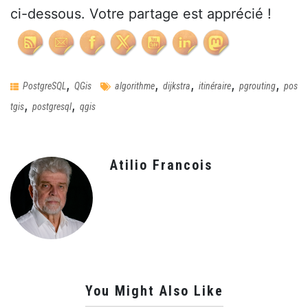
ci-dessous. Votre partage est apprécié !
,
,
,
,
,
PostgreSQL
QGis
algorithme
dijkstra
itinéraire
pgrouting
pos
,
,
tgis
postgresql
qgis
Atilio Francois
You Might Also Like