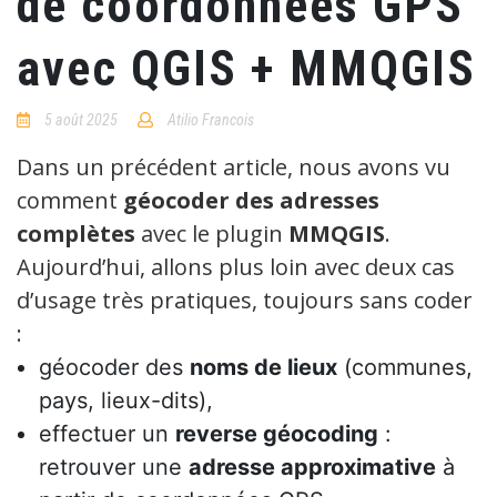
de coordonnées GPS
avec QGIS + MMQGIS
5 août 2025
Atilio Francois
3
Comments
Dans un précédent article, nous avons vu
comment
géocoder des adresses
complètes
avec le plugin
MMQGIS
.
Aujourd’hui, allons plus loin avec deux cas
d’usage très pratiques, toujours sans coder
:
géocoder des
noms de lieux
(communes,
pays, lieux-dits),
effectuer un
reverse géocoding
:
retrouver une
adresse approximative
à