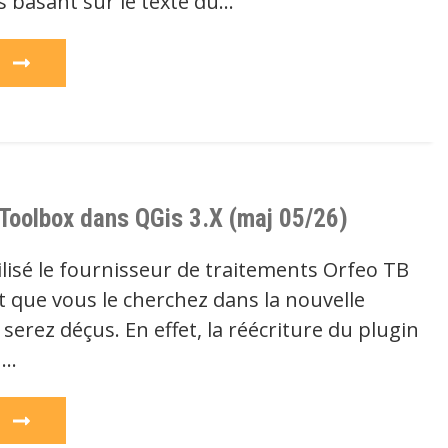
s basant sur le texte du…
e
 Toolbox dans QGis 3.X (maj 05/26)
ilisé le fournisseur de traitements Orfeo TB
t que vous le cherchez dans la nouvelle
 serez déçus. En effet, la réécriture du plugin
n…
e