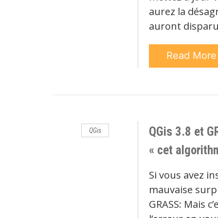
aurez la désag
auront disparu
Read Mor
QGis 3.8 et GR
QGis
« cet algorith
Si vous avez in
mauvaise surpr
GRASS: Mais c’