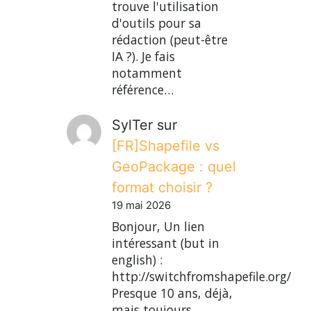
trouve l'utilisation
d'outils pour sa
rédaction (peut-être
IA ?). Je fais
notamment
référence…
SylTer
sur
[FR]Shapefile vs
GeoPackage : quel
format choisir ?
19 mai 2026
Bonjour, Un lien
intéressant (but in
english) :
http://switchfromshapefile.org/
Presque 10 ans, déjà,
mais toujours