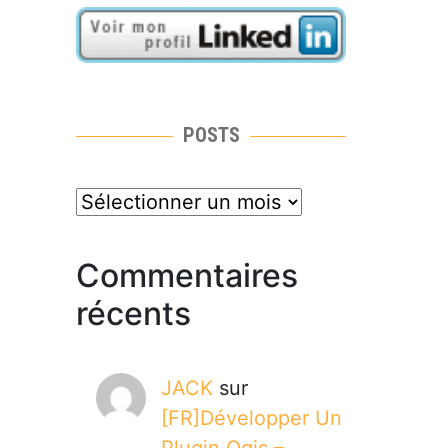
POSTS
posts
Commentaires
récents
JACK
sur
[FR]Développer Un
Plugin Qgis –