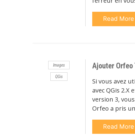
l’erreur en vou
Read Mor
Ajouter Orfeo
Images
QGis
Si vous avez ut
avec QGis 2.X e
version 3, vous
Orfeo a pris u
Read Mor