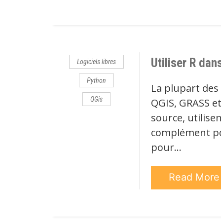
Utiliser R dan
Logiciels libres
Python
La plupart des 
QGis
QGIS, GRASS et 
source, utilis
complément pou
pour…
Read Mor