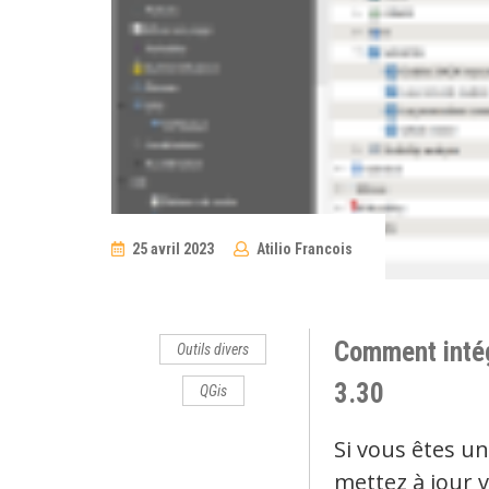
25 avril 2023
Atilio Francois
11
Comments
Comment intég
Outils divers
3.30
QGis
Si vous êtes u
mettez à jour v