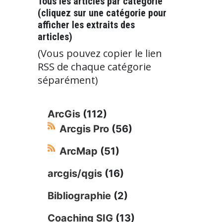
Tous les articles par catégorie
(cliquez sur une catégorie pour
afficher les extraits des
articles)
(Vous pouvez copier le lien
RSS de chaque catégorie
séparément)
ArcGis
(112)
Arcgis Pro
(56)
ArcMap
(51)
arcgis/qgis
(16)
Bibliographie
(2)
Coaching SIG
(13)