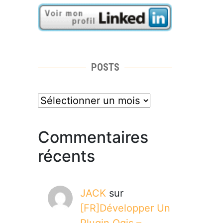
POSTS
posts
Commentaires
récents
JACK
sur
[FR]Développer Un
Plugin Qgis –