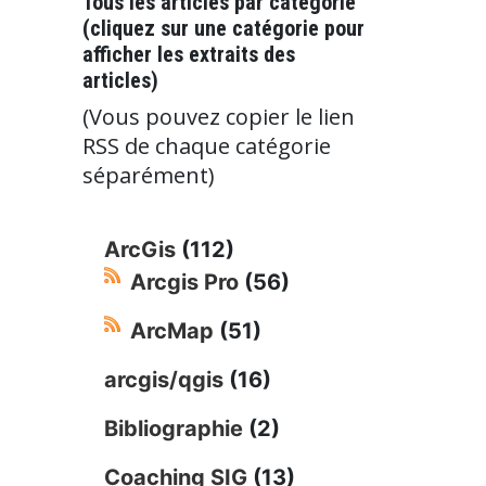
Tous les articles par catégorie
(cliquez sur une catégorie pour
afficher les extraits des
articles)
(Vous pouvez copier le lien
RSS de chaque catégorie
séparément)
ArcGis
(112)
Arcgis Pro
(56)
ArcMap
(51)
arcgis/qgis
(16)
Bibliographie
(2)
Coaching SIG
(13)