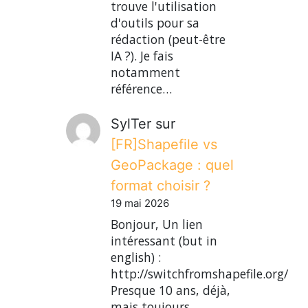
trouve l'utilisation
d'outils pour sa
rédaction (peut-être
IA ?). Je fais
notamment
référence…
SylTer
sur
[FR]Shapefile vs
GeoPackage : quel
format choisir ?
19 mai 2026
Bonjour, Un lien
intéressant (but in
english) :
http://switchfromshapefile.org/
Presque 10 ans, déjà,
mais toujours