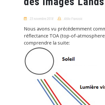
des images Lands
23 novembre 2018
Atilio Francois
No
Comments
Nous avons vu précédemment commen
réflectance TOA (top-of-atmosphere)
comprendre la suite: