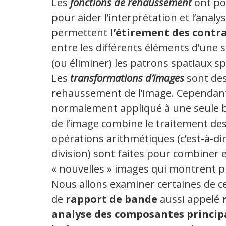
Les
fonctions de rehaussement
ont pou
pour aider l’interprétation et l’anal
permettent
l’étirement des contr
entre les différents éléments d’une s
(ou éliminer) les patrons spatiaux s
Les
transformations d’images
sont des
rehaussement de l’image. Cependant,
normalement appliqué à une seule ba
de l’image combine le traitement de
opérations arithmétiques (c’est-à-dir
division) sont faites pour combiner 
« nouvelles » images qui montrent pl
Nous allons examiner certaines de c
de
rapport de bande
aussi appelé
analyse des composantes princip