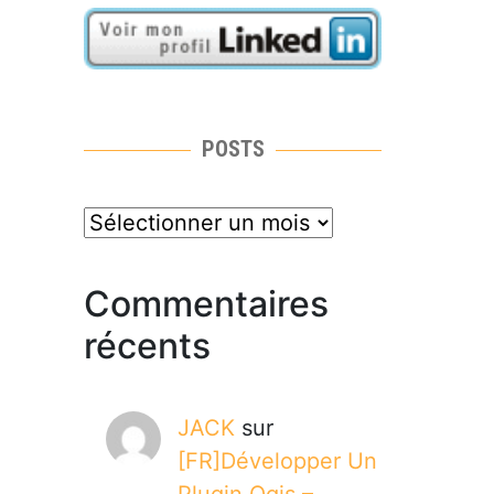
POSTS
posts
Commentaires
récents
JACK
sur
[FR]Développer Un
Plugin Qgis –