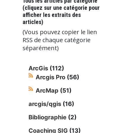
Tous les articles par catégorie
(cliquez sur une catégorie pour
afficher les extraits des
articles)
(Vous pouvez copier le lien
RSS de chaque catégorie
séparément)
ArcGis
(112)
Arcgis Pro
(56)
ArcMap
(51)
arcgis/qgis
(16)
Bibliographie
(2)
Coaching SIG
(13)