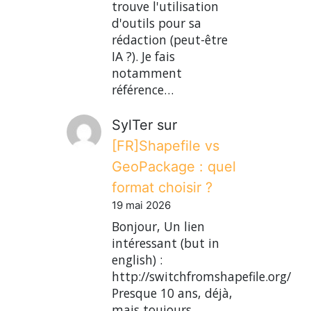
trouve l'utilisation
d'outils pour sa
rédaction (peut-être
IA ?). Je fais
notamment
référence…
SylTer
sur
[FR]Shapefile vs
GeoPackage : quel
format choisir ?
19 mai 2026
Bonjour, Un lien
intéressant (but in
english) :
http://switchfromshapefile.org/
Presque 10 ans, déjà,
mais toujours