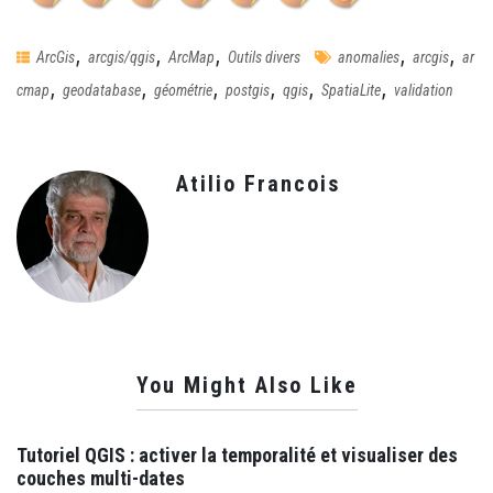
,
,
,
,
,
ArcGis
arcgis/qgis
ArcMap
Outils divers
anomalies
arcgis
ar
,
,
,
,
,
,
cmap
geodatabase
géométrie
postgis
qgis
SpatiaLite
validation
Atilio Francois
You Might Also Like
Tutoriel QGIS : activer la temporalité et visualiser des
couches multi-dates