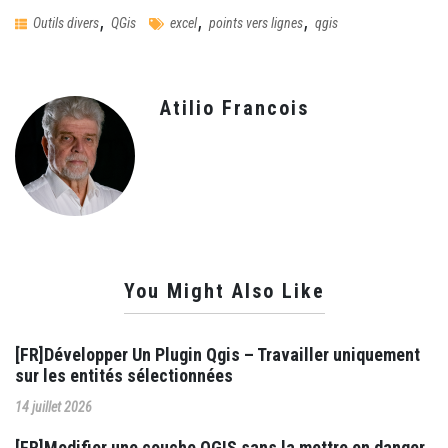
,
,
,
Outils divers
QGis
excel
points vers lignes
qgis
Atilio Francois
You Might Also Like
[FR]Développer Un Plugin Qgis – Travailler uniquement
sur les entités sélectionnées
14 juillet 2026
[FR]Modifier une couche QGIS sans la mettre en danger