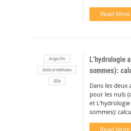
Read Mor
L’hydrologie a
Arcgis Pro
sommes): calc
Outils et méthodes
QGis
Dans les deux a
pour les nuls (
et L’hydrologie
sommes): calcul
Read Mor