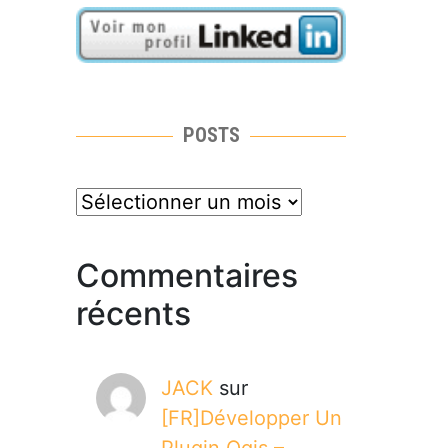
POSTS
posts
Commentaires
récents
JACK
sur
[FR]Développer Un
Plugin Qgis –