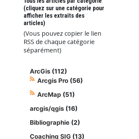
Tous les articles par catégorie
(cliquez sur une catégorie pour
afficher les extraits des
articles)
(Vous pouvez copier le lien
RSS de chaque catégorie
séparément)
ArcGis
(112)
Arcgis Pro
(56)
ArcMap
(51)
arcgis/qgis
(16)
Bibliographie
(2)
Coaching SIG
(13)