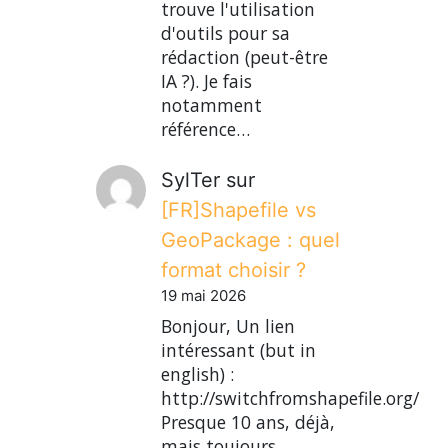
trouve l'utilisation
d'outils pour sa
rédaction (peut-être
IA ?). Je fais
notamment
référence…
SylTer
sur
[FR]Shapefile vs
GeoPackage : quel
format choisir ?
19 mai 2026
Bonjour, Un lien
intéressant (but in
english) :
http://switchfromshapefile.org/
Presque 10 ans, déjà,
mais toujours