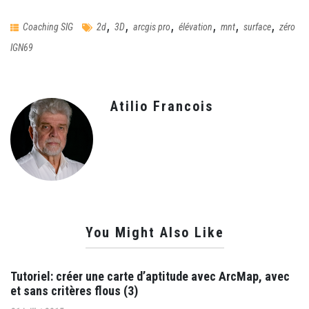
,
,
,
,
,
,
Coaching SIG
2d
3D
arcgis pro
élévation
mnt
surface
zéro
IGN69
Atilio Francois
You Might Also Like
Tutoriel: créer une carte d’aptitude avec ArcMap, avec
et sans critères flous (3)